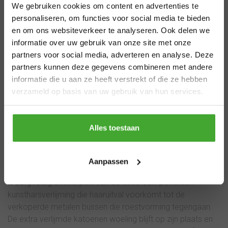
levertijden
We gebruiken cookies om content en advertenties te
met moderne productiemethoden voor consistente
zomervakantie
personaliseren, om functies voor social media te bieden
topkwaliteit verf verwerking. Elk product draagt de kennis
en om ons websiteverkeer te analyseren. Ook delen we
van bijna een eeuw Nederlandse productie-ervaring. De
informatie over uw gebruik van onze site met onze
combinatie van eersteklas grondstoffen, strenge
Van 29 juli t/m 7 augustus zijn wij gesloten.
partners voor social media, adverteren en analyse. Deze
kwaliteitscontroles en lokale productie maakt Goudhaantje
Bestel je vóór 28 juli 12.00 uur? Dan
partners kunnen deze gegevens combineren met andere
tot een betrouwbare keuze voor perfecte verfresultaten.
verzenden we nog volgens planning. Bestel
informatie die u aan ze heeft verstrekt of die ze hebben
je later, dan kan de levertijd iets langer zijn.
verzameld op basis van uw gebruik van hun services.
Bedankt voor je begrip en een fijne zomer!
Waarom kiezen voor
Thanks
Goudhaantje
Alles toestaan
Goudhaantje onderscheidt zich door onwrikbare focus op
Aanpassen
kwaliteit verf verwerking. Elk onderdeel van hun producten
is zorgvuldig ontworpen: van de twee-componenten
kunstharsverlijming die haaruitval voorkomt tot de
verkoperde metalen bussen die roestvorming tegengaan.
De extra verlijmde katoenen woeling blijft op zijn plaats en