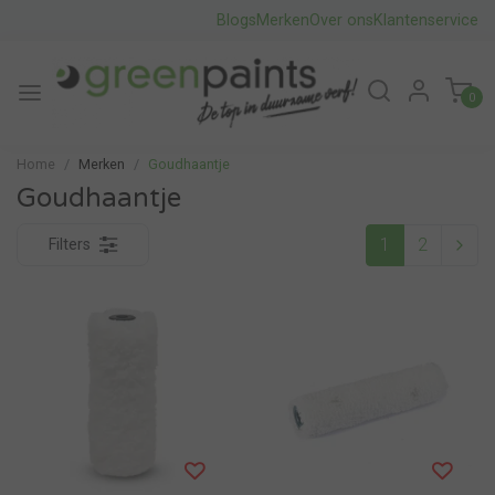
Blogs
Merken
Over ons
Klantenservice
0
Home
Merken
Goudhaantje
Goudhaantje
1
2
Filters