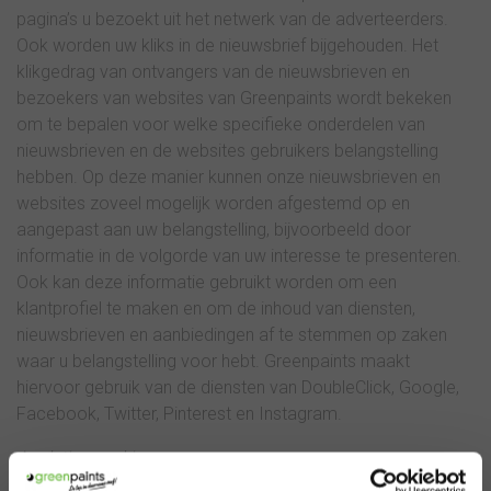
pagina’s u bezoekt uit het netwerk van de adverteerders.
Ook worden uw kliks in de nieuwsbrief bijgehouden. Het
klikgedrag van ontvangers van de nieuwsbrieven en
bezoekers van websites van Greenpaints wordt bekeken
om te bepalen voor welke specifieke onderdelen van
nieuwsbrieven en de websites gebruikers belangstelling
hebben. Op deze manier kunnen onze nieuwsbrieven en
websites zoveel mogelijk worden afgestemd op en
aangepast aan uw belangstelling, bijvoorbeeld door
informatie in de volgorde van uw interesse te presenteren.
Ook kan deze informatie gebruikt worden om een
klantprofiel te maken en om de inhoud van diensten,
nieuwsbrieven en aanbiedingen af te stemmen op zaken
waar u belangstelling voor hebt. Greenpaints maakt
hiervoor gebruik van de diensten van DoubleClick, Google,
Facebook, Twitter, Pinterest en Instagram.
Analytics cookies