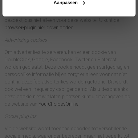
Aanpassen
van Google een
browser-plugin downloaden
die dit
voorkomt. Deze instelling geldt dan voor alle websites die u
bezoekt, dus niet alleen voor deze website. U kunt de
browser-plugin hier downloaden
.
Advertising cookies
Om advertenties te serveren, kan er een cookie van
DoubleClick, Google, Facebook, Twitter en Pinterest
worden geplaatst. Deze cookie houdt geen surfgedrag en
persoonlijke informatie bij en zorgt er alleen voor dat niet
continu dezelfde advertenties worden getoond. Dit wordt
ook wel een ‘frequency cap’ genoemd. Als u desondanks
deze cookie niet wilt laten plaatsen kunt u dit aangeven op
de website van
YourChoicesOnline
Social plug ins
Via de website wordt toegang geboden tot verschillende
sociale media, waaronder begrepen maar niet beperkt tot