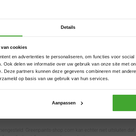
 binnen 7 dagen naar ons terug.
Aangepaste 
Details
zomervakant
 van cookies
Van 29 juli t/m 7 augustus zijn wij 
aarop uw bankrekeningnummer te vermelden waarop wij het aank
ent en advertenties te personaliseren, om functies voor social
12.00 uur? Dan verzenden we nog vo
. Ook delen we informatie over uw gebruik van onze site met on
dan kan de levertijd iets langer zi
tvangt u binnen enkele werkdagen hiervan de bevestiging. Verv
e. Deze partners kunnen deze gegevens combineren met andere i
fijne zomer!
erzameld op basis van uw gebruik van hun services.
hadigde en speciaal op kleur gemaakte producten!
Thanks
Aanpassen
or enige schade, zowel lichamelijk, materieel of immaterieel, d
ngesteld. Greenpaints-shop.com kan echter niet uitsluiten dat be