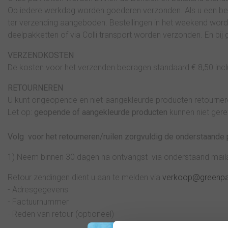
Op iedere werkdag worden goederen verzonden. Als u een best
ter verzending aangeboden. Bestellingen in het weekend wor
deelpakketten of via Colli transport worden verzonden. En bij
VERZENDKOSTEN
De kosten voor het verzenden bedragen standaard € 8,50 incl
RETOURNEREN
U kunt ongeopende en niet-aangekleurde producten retournere
Let op:
geopende of aangekleurde producten
kunnen niet ger
Volg voor het retourneren/ruilen zorgvuldig de onderstaande 
1) Neem binnen 30 dagen na ontvangst via onderstaand maila
Retour zendingen dient u aan te melden via
verkoop@greenpai
- Adresgegevens
- Factuurnummer
- Reden van retour (optioneel)