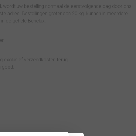
d, wordt uw bestelling normaal de eerstvolgende dag door ons
e adres. Bestellingen groter dan 20 kg. kunnen in meerdere
 in de gehele Benelux.
en.
g exclusief verzendkosten terug.
rgoed.