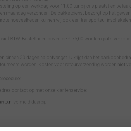
elling op een werkdag voor 11.00 uur bij ons plaatst en betaal
den maandag verzonden. De pakketdienst bezorgt op het gewenst
 grote hoeveelheden kunnen wij ook een transporteur inschakelen
usief BTW. Bestellingen boven de € 75,00 worden gratis verzond
n binnen 30 dagen na ontvangst. U krijgt dan het aankoopbedra
etourneerd worden. Kosten voor retourverzending worden
niet
ve
procedure:
dres contact op met onze klantenservice:
nts.nl
vermeld daarbij: