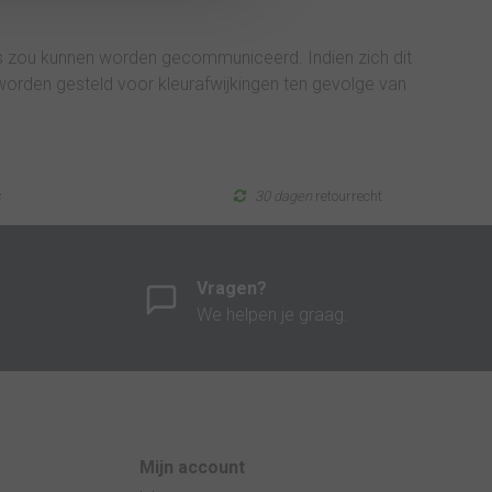
ijs zou kunnen worden gecommuniceerd. Indien zich dit
orden gesteld voor kleurafwijkingen ten gevolge van
s
30 dagen
retourrecht
Vragen?
We helpen je graag.
Mijn account