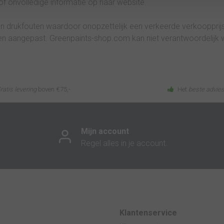
of onvolledige informatie op haar website.
- en drukfouten waardoor onopzettelijk een verkeerde verkooppr
en aangepast. Greenpaints-shop.com kan niet verantwoordelijk w
ratis levering
boven €75,-
Het
beste advie
Mijn account
Regel alles in je account.
Klantenservice