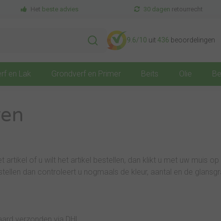
Het
beste advies
30 dagen
retourrecht
9.6
/10
uit
436
beoordelingen
rf en Lak
Grondverf en Primer
Beits
Olie
Be
ren
et artikel of u wilt het artikel bestellen, dan klikt u met uw muis op
stellen dan controleert u nogmaals de kleur, aantal en de glansgr
aard verzonden via DHL.