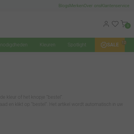
Blogs
Merken
Over ons
Klantenservice
0
12
nodigdheden
Kleuren
Spotlight
SALE
 de kleur of het knopje "bestel".
aad en klikt op "bestel". Het artikel wordt automatisch in uw