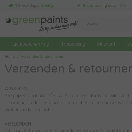
1-2 werkdagen
levertijd
Gratis levering
boven €75,-
Lichtbescherming
Toepassing
Muurverf
Ve
Home
Verzenden & retourneren
Verzenden & retourne
WINKELEN
Alle prijzen zijn inclusief BTW. Als u meer informatie wilt over h
U komt nu op de bestelpagina terecht. Als u een artikel wilt be
winkelmandje geplaatst.
VERZENDEN
Onze pakketten worden binnen de Benelux en Duitsland stand