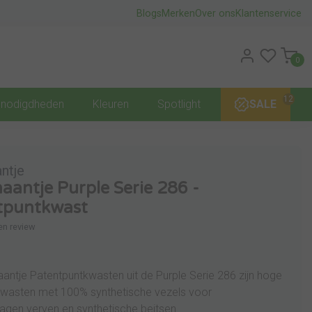
Blogs
Merken
Over ons
Klantenservice
0
12
nodigdheden
Kleuren
Spotlight
SALE
ntje
antje Purple Serie 286 -
tpuntkwast
gen review
ntje Patentpuntkwasten uit de Purple Serie 286 zijn hoge
skwasten met 100% synthetische vezels voor
agen verven en synthetische beitsen.