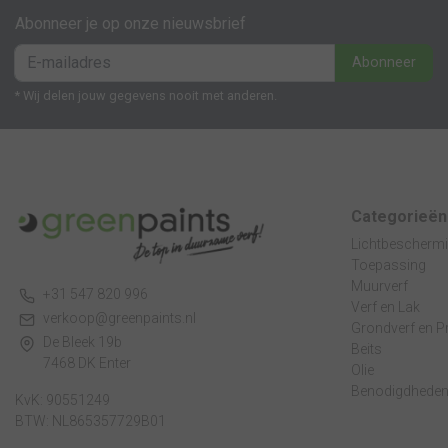
Abonneer je op onze nieuwsbrief
Abonneer
* Wij delen jouw gegevens nooit met anderen.
Categorieën
Lichtbescherm
Toepassing
Muurverf
+31 547 820 996
Verf en Lak
verkoop@greenpaints.nl
Grondverf en P
De Bleek 19b
Beits
7468 DK Enter
Olie
Benodigdhede
KvK: 90551249
BTW: NL865357729B01