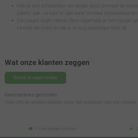
Heb je een schilderklus die langer duurt, bewaar de kwas
tdek onze inzetbak voor
Keim Innostar is een
plastic zak. Je kunt er dan weer zo mee doorwerken en j
usemmers. Houd uw
natuurlijke, matte en
Een kwast strijkt steeds fijner naarmate je hem langer g
mer schoon. Wissel
hoogwaardige sol-silicaat
besnijd die mooi en lak je er nog plezieriger mee af.
eiteloos van kleur. Geschikt
binnenmuurverf met een
95
47,63
or 8 en 12 liter. Makkelijk te
uitstekende dekking, hoge
Bekijken
Bekijk
Vergelijk
Vergelijk
rvan...
witgraad, en een go...
Wat onze klanten zeggen
Schrijf je eigen review
Geen reviews gevonden
Help ons en andere klanten door het schrijven van een review
1-2 werkdagen
levertijd
G