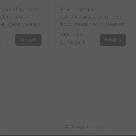
jd en verf met onze
Fijne, ademende
zetbak voor
schildershandschoen met een
en. Ideaal voor elk
hoog draagcomfort. Voorkom
ject je hoeft minder
vieze handen en bescherm uw
3,63
4,63
aken, milie...
handen optimaal, terwijl u
Bekijken
Bekijken
k
Vergelijk
maximale co...
s
30 dagen
retourrecht