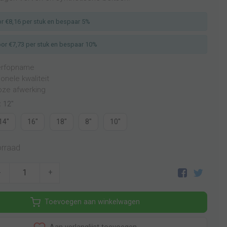
r €8,16 per stuk en bespaar 5%
or €7,73 per stuk en bespaar 10%
erfopname
onele kwaliteit
oze afwerking
:
12"
14"
16"
18"
8"
10"
rraad
-
+
Toevoegen aan winkelwagen