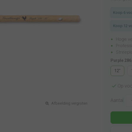
Koop 6 voo
Koop 12 vo
Hoge v
Professi
Streepl
Purple 286
12"
Op voo
Aantal
Afbeelding vergroten