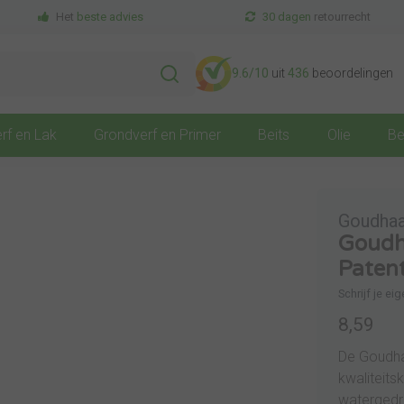
Het
beste advies
30 dagen
retourrecht
9.6
/10
uit
436
beoordelingen
rf en Lak
Grondverf en Primer
Beits
Olie
Be
Goudhaa
Goudha
Paten
Schrijf je ei
8,59
De Goudhaa
kwaliteit
watergedr