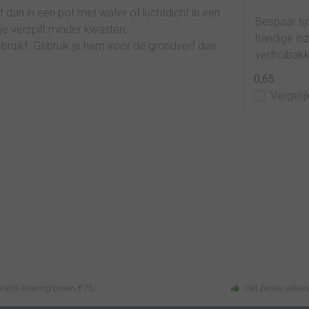
t dan in een pot met water of luchtdicht in een
LignoStain UV is een
Bespaar ti
e verspilt minder kwasten;
kwalitatief hoge, biobased
handige in
ebruikt. Gebruik je hem voor de grondverf dan
oliebeits die diep in het hout
verfrolbakk
dringt om het hout goed te
schilderpro
45,28
0,65
kleuren. Ook geeft het een
schoon te m
en
Bekijken
Vergelijk
Vergelij
prac...
ratis levering
boven €75,-
Het
beste advie