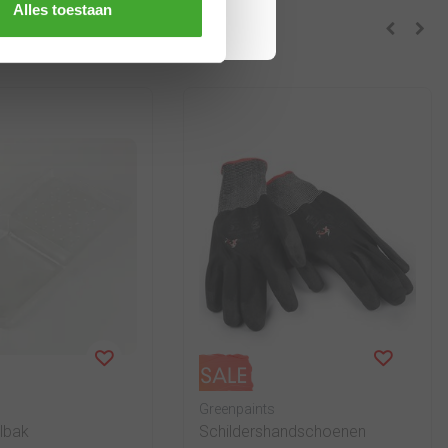
Alles toestaan
 kochten ook
Greenpaints
lbak
Schildershandschoenen