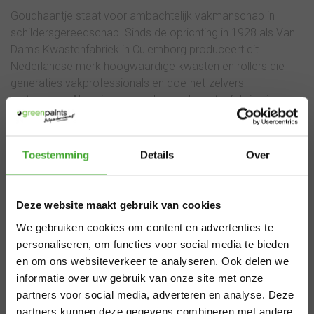
Goudhaantje staat voor ambachtelijk vakmanschap in
schildersgereedschap. Sinds de oprichting in 1928 als Van
Dam's Kwastenfabriek in Culemborg produceert dit
Nederlandse merk hoogwaardige kwasten en rollers die
generaties vakprofessionals en doe-het-zelvers
vertrouwen. Als enige overgebleven kwastenfabriek in
Nederland combineert Goudhaantje traditioneel handwerk
met moderne productiemethoden voor consistente
×
topkwaliteit verf verwerking. Elk product draagt de kennis
Toestemming
Details
Over
van bijna een eeuw Nederlandse productie-ervaring. De
Aangepaste
combinatie van eersteklas grondstoffen, strenge
kwaliteitscontroles en lokale productie maakt Goudhaantje
Deze website maakt gebruik van cookies
levertijden
tot een betrouwbare keuze voor perfecte verfresultaten.
We gebruiken cookies om content en advertenties te
zomervakantie
personaliseren, om functies voor social media te bieden
en om ons websiteverkeer te analyseren. Ook delen we
Waarom kiezen voor
informatie over uw gebruik van onze site met onze
Van 29 juli t/m 7 augustus zijn wij gesloten.
partners voor social media, adverteren en analyse. Deze
Goudhaantje
Bestel je vóór 28 juli 12.00 uur? Dan
partners kunnen deze gegevens combineren met andere