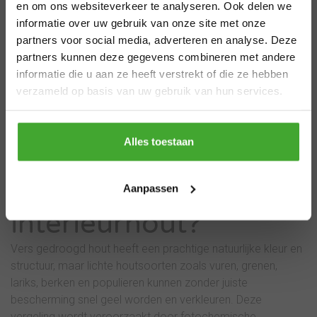
en om ons websiteverkeer te analyseren. Ook delen we
informatie over uw gebruik van onze site met onze
Van 29 juli t/m 7 augustus zijn wij gesloten.
partners voor social media, adverteren en analyse. Deze
Bestel je vóór 28 juli 12.00 uur? Dan
25,49
partners kunnen deze gegevens combineren met andere
verzenden we nog volgens planning. Bestel
informatie die u aan ze heeft verstrekt of die ze hebben
je later, dan kan de levertijd iets langer zijn.
Bekijken
verzameld op basis van uw gebruik van hun services.
Bedankt voor je begrip en een fijne zomer!
Thanks
Alles toestaan
Hoe voorkom je
vergeling van
Aanpassen
interieurhout?
Vers gedroogd hout heeft een prachtige natuurlijke kleur en
structuur, maar lichte houtsoorten zoals vuren, grenen,
lariks, berken en populieren kunnen zonder juiste
bescherming snel geel worden en verkleuren. Deze
vergeling wordt veroorzaakt door fotochemische