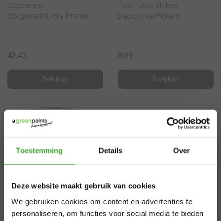
Copperant
Two Fussy Blokes
Copperant Flora Primer
Dacron verfrollers
43,43
8,99
Bekijken
Bekijken
×
Toestemming
Details
Over
Aangepaste
Deze website maakt gebruik van cookies
levertijden
We gebruiken cookies om content en advertenties te
Lacq
zomervakantie
personaliseren, om functies voor social media te bieden
Lacq Jachtlak