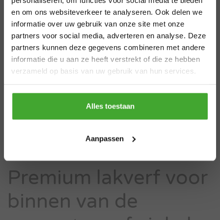
zomervakantie
en om ons websiteverkeer te analyseren. Ook delen we
Two Fussy Blokes
Sia abrasives
informatie over uw gebruik van onze site met onze
Dacron verfrollers
Sia 7983 Flex Pad Assorti
Van 29 juli t/m 7 augustus zijn wij gesloten.
partners voor social media, adverteren en analyse. Deze
Bestel je vóór 28 juli 12.00 uur? Dan
partners kunnen deze gegevens combineren met andere
verzenden we nog volgens planning. Bestel
informatie die u aan ze heeft verstrekt of die ze hebben
je later, dan kan de levertijd iets langer zijn.
8,99
8,72
verzameld op basis van uw gebruik van hun services.
Bedankt voor je begrip en een fijne zomer!
Bekijken
Bekijken
Thanks
Alles toestaan
1
2
Aanpassen
Premium lakverf voor
binnen van de