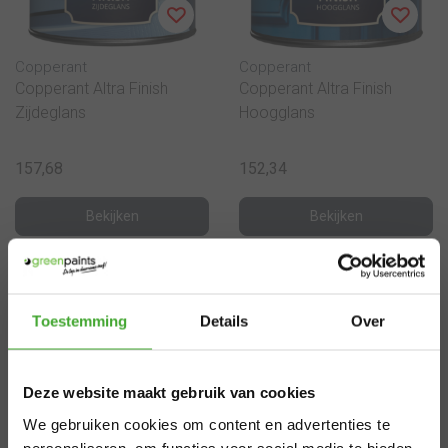
Copperant
Copperant
Copperant Altra Finish
Copperant Altra Finish
Zijdeglans
Hoogglans
157,68
152,34
Bekijken
Bekijken
×
Toestemming
Details
Over
Aangepaste
Deze website maakt gebruik van cookies
levertijden
We gebruiken cookies om content en advertenties te
personaliseren, om functies voor social media te bieden