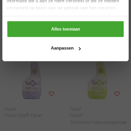
informatie die u aan ze heeft verstrekt of die ze hebben
je later, dan kan de levertijd iets langer zijn.
verzameld op basis van uw gebruik van hun services.
Bedankt voor je begrip en een fijne zomer!
36,49
18,49
Thanks
Alles toestaan
Bekijken
Bekijken
Aanpassen
Fluxaf
Fluxaf
Fluxaf Graffi-Clean
Fluxaf
Schimmel-/vlekverwijderaar