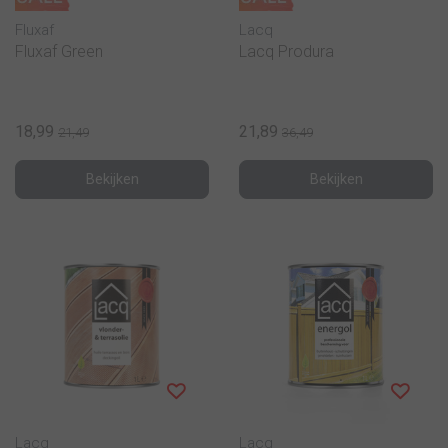
Fluxaf
Lacq
Fluxaf Green
Lacq Produra
18,99
21,89
21,49
36,49
Bekijken
Bekijken
Lacq
Lacq