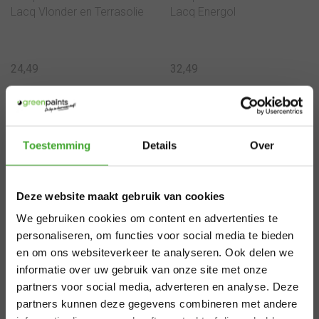
Lacq Vlonder en Terrasolie
Lacq Energol
24,49
32,49
Bekijken
Bekijken
×
Toestemming
Details
Over
Aangepaste
Deze website maakt gebruik van cookies
levertijden
We gebruiken cookies om content en advertenties te
zomervakantie
personaliseren, om functies voor social media te bieden
en om ons websiteverkeer te analyseren. Ook delen we
informatie over uw gebruik van onze site met onze
Van 29 juli t/m 7 augustus zijn wij gesloten.
partners voor social media, adverteren en analyse. Deze
Lacq
Fluxaf
Bestel je vóór 28 juli 12.00 uur? Dan
partners kunnen deze gegevens combineren met andere
Lacq Produra in mengkleur
PVCU Restorer
verzenden we nog volgens planning. Bestel