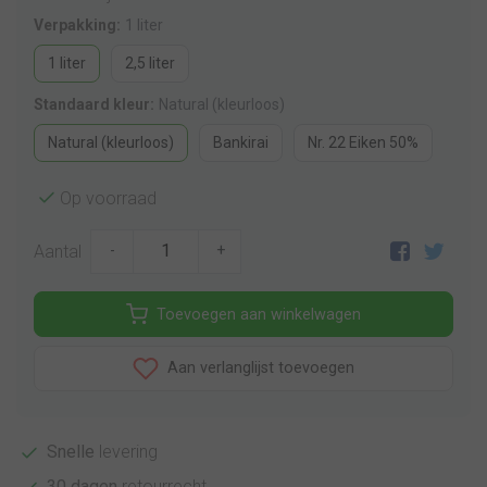
Verpakking:
1 liter
1 liter
2,5 liter
Standaard kleur:
Natural (kleurloos)
Natural (kleurloos)
Bankirai
Nr. 22 Eiken 50%
Op voorraad
Aantal
-
+
Toevoegen aan winkelwagen
Aan verlanglijst toevoegen
Snelle
levering
30 dagen
retourrecht