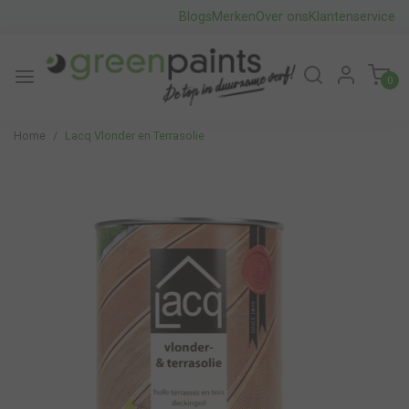
Blogs
Merken
Over ons
Klantenservice
0
Home
Lacq Vlonder en Terrasolie
Vorige
Volge