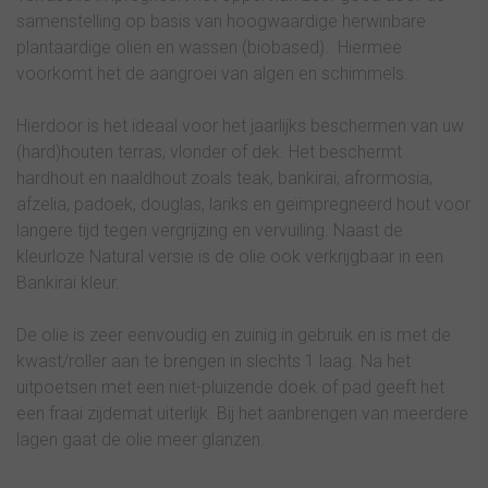
samenstelling op basis van hoogwaardige herwinbare
plantaardige oliën en wassen (biobased). Hiermee
voorkomt het de aangroei van algen en schimmels.
Hierdoor is het ideaal voor het jaarlijks beschermen van uw
(hard)houten terras, vlonder of dek. Het beschermt
hardhout en naaldhout zoals teak, bankirai, afrormosia,
afzelia, padoek, douglas, lariks en geïmpregneerd hout voor
langere tijd tegen vergrijzing en vervuiling. Naast de
kleurloze Natural versie is de olie ook verkrijgbaar in een
Bankirai kleur.
De olie is zeer eenvoudig en zuinig in gebruik en is met de
kwast/roller aan te brengen in slechts 1 laag. Na het
uitpoetsen met een niet-pluizende doek of pad geeft het
een fraai zijdemat uiterlijk. Bij het aanbrengen van meerdere
lagen gaat de olie meer glanzen.