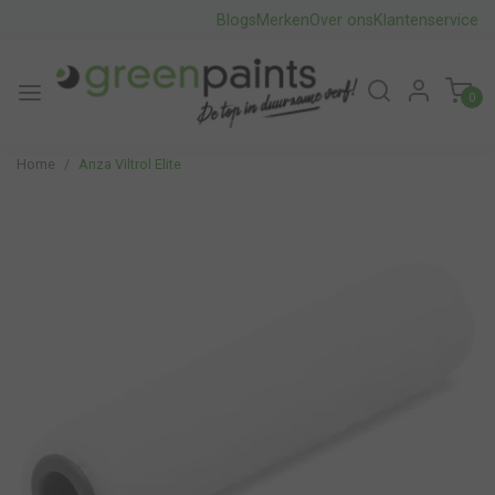
Blogs
Merken
Over ons
Klantenservice
0
Home
Anza Viltrol Elite
Vorige
Volge