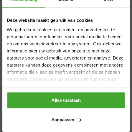
door schilders.
Aangepaste
Deze website maakt gebruik van cookies
levertijden
Maten Anza viltrol Elite
We gebruiken cookies om content en advertenties te
zomervakantie
personaliseren, om functies voor social media te bieden
10 cm dun
en om ons websiteverkeer te analyseren. Ook delen we
10 cm dik (voor extra hoge productie)
informatie over uw gebruik van onze site met onze
15 cm dik (voor extra hoge productie)
Van 29 juli t/m 7 augustus zijn wij gesloten.
partners voor social media, adverteren en analyse. Deze
Bestel je vóór 28 juli 12.00 uur? Dan
partners kunnen deze gegevens combineren met andere
Product informatie
verzenden we nog volgens planning. Bestel
informatie die u aan ze heeft verstrekt of die ze hebben
je later, dan kan de levertijd iets langer zijn.
Gerelateerde producten
verzameld op basis van uw gebruik van hun services.
Bedankt voor je begrip en een fijne zomer!
Thanks
Alles toestaan
Aanpassen