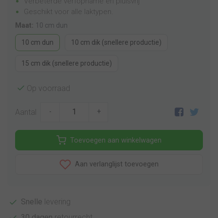
Verbeterde verfopname en pluisvrij
Geschikt voor alle laktypen.
Maat:
10 cm dun
10 cm dun
10 cm dik (snellere productie)
15 cm dik (snellere productie)
Op voorraad
Aantal
-
+
Toevoegen aan winkelwagen
Aan verlanglijst toevoegen
Snelle
levering
30 dagen
retourrecht