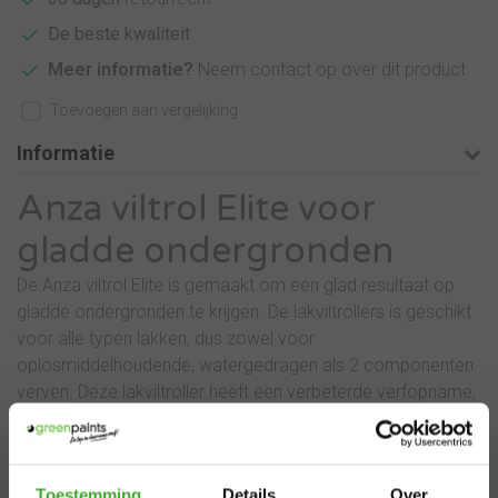
De beste kwaliteit
Meer informatie?
Neem contact op over dit product
Toevoegen aan vergelijking
Informatie
Anza viltrol Elite voor
gladde ondergronden
De Anza viltrol Elite is gemaakt om een glad resultaat op
gladde ondergronden te krijgen. De lakviltrollers is geschikt
voor alle typen lakken, dus zowel voor
oplosmiddelhoudende, watergedragen als 2 componenten
verven. Deze lakviltroller heeft een verbeterde verfopname,
is pluisvrij en laat een strak eindresultaat achter op gladde
ondergronden.
×
De Anza Viltrol Elite is de meest populaire en gebruikte roller
Toestemming
Details
Over