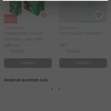
Staalmeester
Greenpaints
Staalmeester microvilt
Verfrolbeugel standaard
verfrollers - serie 1606
4,00
1,33
5,63
Vergelijk
Vergelijk
Bekijken
Bekijken
Anderen kochten ook