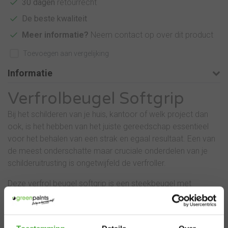
30 dagen
retourrecht
De beste kwaliteit
Meer informatie?
Neem contact op over dit product
Toevoegen aan vergelijking
Informatie
Verfrolbeugel Softgrip
Bij het schilderen van je huis, kantoor of welk project dan
ook, is het hebben van het juiste gereedschap essentieel
voor het behalen van een strak en egaal resultaat. Een van
de meest onderschatte maar cruciale onderdelen van je
schilderuitrusting is ongetwijfeld de verfroller.
Deze verfrol beugel softgrip is een steekbeugel met
softgrip handvat en verzinkt rond staal. Deze beugel houder
ligt fijn in de hand en je hebt hiermee een zeer goede grip.
Het is van professionele kwaliteit en verkrijgbaar in 2