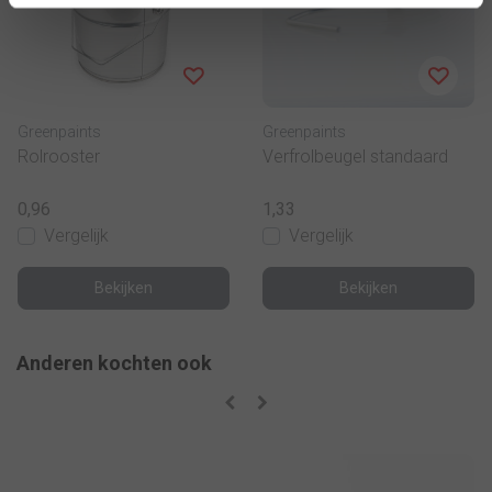
Greenpaints
Greenpaints
Rolrooster
Verfrolbeugel standaard
0,96
1,33
Vergelijk
Vergelijk
Bekijken
Bekijken
Anderen kochten ook