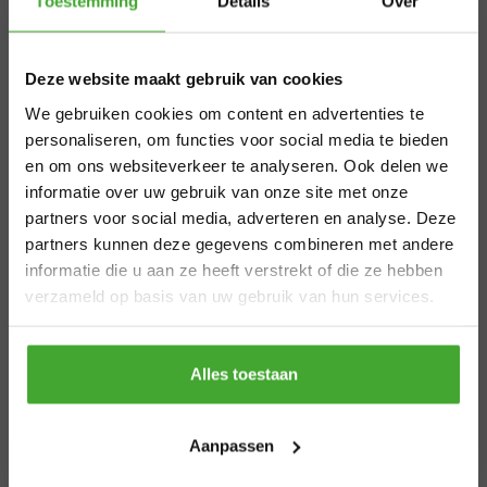
×
Toestemming
Details
Over
verschillende maten.
Aangepaste
Deze website maakt gebruik van cookies
levertijden
Beschikbare maten
We gebruiken cookies om content en advertenties te
10 cm kort
zomervakantie
personaliseren, om functies voor social media te bieden
18 cm
en om ons websiteverkeer te analyseren. Ook delen we
informatie over uw gebruik van onze site met onze
Van 29 juli t/m 7 augustus zijn wij gesloten.
partners voor social media, adverteren en analyse. Deze
Bestel je vóór 28 juli 12.00 uur? Dan
partners kunnen deze gegevens combineren met andere
Product informatie
verzenden we nog volgens planning. Bestel
informatie die u aan ze heeft verstrekt of die ze hebben
je later, dan kan de levertijd iets langer zijn.
Gerelateerde producten
verzameld op basis van uw gebruik van hun services.
Bedankt voor je begrip en een fijne zomer!
Thanks
Alles toestaan
Aanpassen