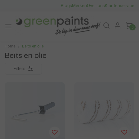
Blogs
Merken
Over ons
Klantenservice
0
Home
Beits en olie
Beits en olie
Filters