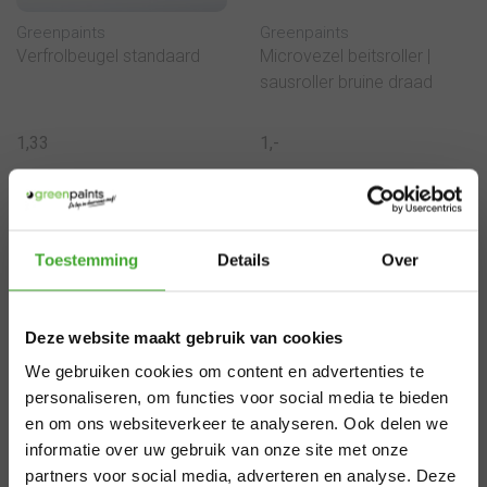
Greenpaints
Greenpaints
Verfrolbeugel standaard
Microvezel beitsroller |
sausroller bruine draad
1,33
1,-
Bekijken
Bekijken
×
Toestemming
Details
Over
Aangepaste
Deze website maakt gebruik van cookies
levertijden
We gebruiken cookies om content en advertenties te
zomervakantie
personaliseren, om functies voor social media te bieden
en om ons websiteverkeer te analyseren. Ook delen we
informatie over uw gebruik van onze site met onze
Van 29 juli t/m 7 augustus zijn wij gesloten.
partners voor social media, adverteren en analyse. Deze
Goudhaantje
Goudhaantje