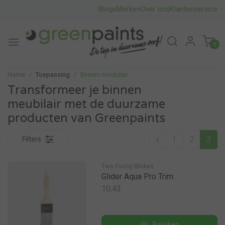
Blogs
Merken
Over ons
Klantenservice
0
Home
Toepassing
Binnen meubilair
Transformeer je binnen
meubilair met de duurzame
producten van Greenpaints
1
2
3
Filters
Two Fussy Blokes
Glider Aqua Pro Trim
10,43
Bekijken