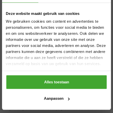
kleurkeuze voor optimale
Aangepaste
resultaten
Deze website maakt gebruik van cookies
levertijden
Een goede voorbereiding bepaalt het eindresultaat van je
We gebruiken cookies om content en advertenties te
zomervakantie
meubelproject. Zorg dat het meubelstuk volledig schoon en
personaliseren, om functies voor social media te bieden
droog is en verwijder oude verflagen waar nodig. Schuur
en om ons websiteverkeer te analyseren. Ook delen we
het oppervlak lichtjes op voor betere hechting en gebruik
informatie over uw gebruik van onze site met onze
Van 29 juli t/m 7 augustus zijn wij gesloten.
een primer bij grote kleurverschillen of problematische
partners voor social media, adverteren en analyse. Deze
Bestel je vóór 28 juli 12.00 uur? Dan
ondergronden. De kleurkeuze transformeert niet alleen het
partners kunnen deze gegevens combineren met andere
verzenden we nog volgens planning. Bestel
meubelstuk, maar beïnvloedt de hele sfeer van je ruimte -
informatie die u aan ze heeft verstrekt of die ze hebben
je later, dan kan de levertijd iets langer zijn.
kies neutrale tinten voor tijdloze elegantie of gedurfde
verzameld op basis van uw gebruik van hun services.
Bedankt voor je begrip en een fijne zomer!
kleuren voor een statement piece.
Thanks
Onderhoud en duurzame
Alles toestaan
keuzes voor langdurige
schoonheid
Aanpassen
Regelmatig onderhoud houdt je geschilderde meubilair in