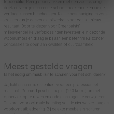
topconditie. Reinig oppervlakken met een zachte, droge
doek en vermijd schurende schoonmaakmiddelen die de
verflaag kunnen beschadigen. Kleine beschadigingen zoals
krassen kun je eenvoudig bijwerken voor een als-nieuw
resultaat. Door te kiezen voor Greenpaints'
milieuvriendelijke verfoplossingen investeer je in gezonde
woonruimtes en draag je bij aan een beter milieu, zonder
concessies te doen aan kwaliteit of duurzaamheid.
Meest gestelde vragen
Is het nodig om meubilair te schuren voor het schilderen?
Ja, licht schuren is essentieel voor een professioneel
resultaat. Gebruik fijn schuurpapier (240 korrel) om het
oppervlak op te ruwen en oude glanslagen te verwijderen.
Dit zorgt voor optimale hechting van de nieuwe verflaag en
voorkomt afbladdering. Bij gelakte meubels is schuren