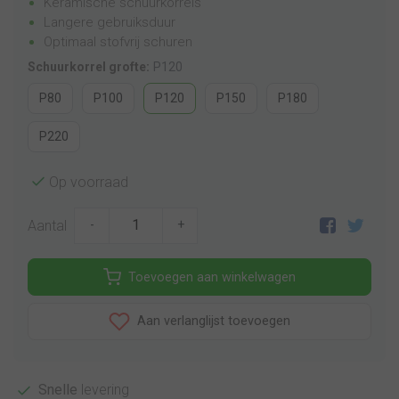
Keramische schuurkorrels
Langere gebruiksduur
Optimaal stofvrij schuren
Schuurkorrel grofte:
P120
P80
P100
P120
P150
P180
P220
Op voorraad
Aantal
-
+
Toevoegen aan winkelwagen
Aan verlanglijst toevoegen
Snelle
levering