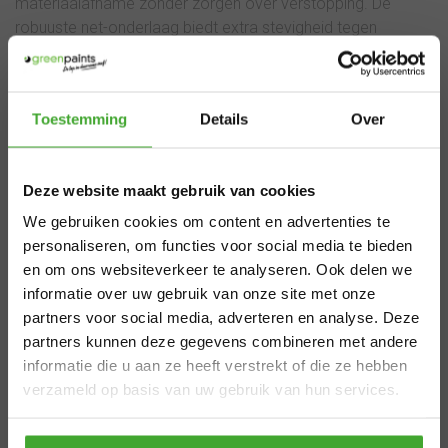
materiaalafname zonder zorgen over verstopping. De
robuuste net-onderlaag biedt extra stevigheid tegen
inscheuren. Bovendien is deze technologie perfect
inzetbaar zonder beperkingen van specifieke
perforatiesystemen.
×
Toestemming
Details
Over
De Sianet CER 7500 is ideaal voor het schuren van hardere
Aangepaste
materialen, zoals hardhout, gipswanden, pleisterwanden en
dergelijke. Door de keramische korrel heb je een lang
Deze website maakt gebruik van cookies
levertijden
standvermogen, waardoor je minder schuurpapier gebruikt.
We gebruiken cookies om content en advertenties te
zomervakantie
personaliseren, om functies voor social media te bieden
en om ons websiteverkeer te analyseren. Ook delen we
Belangrijke eigenschappen
informatie over uw gebruik van onze site met onze
Van 29 juli t/m 7 augustus zijn wij gesloten.
partners voor social media, adverteren en analyse. Deze
Geavanceerde stofafzuiging
Bestel je vóór 28 juli 12.00 uur? Dan
partners kunnen deze gegevens combineren met andere
Verlengde duurzaamheid
verzenden we nog volgens planning. Bestel
informatie die u aan ze heeft verstrekt of die ze hebben
Consistente schuurresultaten
je later, dan kan de levertijd iets langer zijn.
verzameld op basis van uw gebruik van hun services.
Breed inzetbaar
Bedankt voor je begrip en een fijne zomer!
Eenvoudig in gebruik