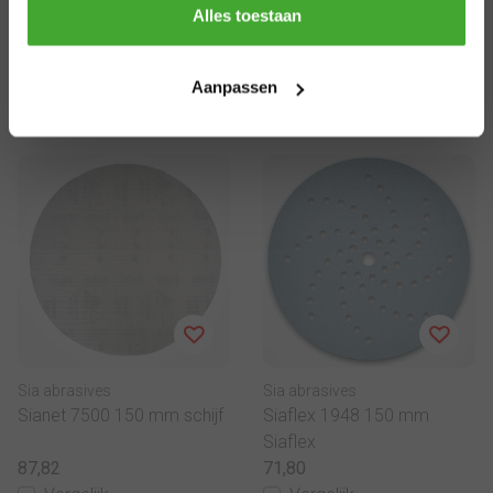
Thanks
Alles toestaan
Product informatie
Gerelateerde producten
Aanpassen
Sia abrasives
Sia abrasives
Sianet 7500 150 mm schijf
Siaflex 1948 150 mm
Siaflex
87,82
71,80