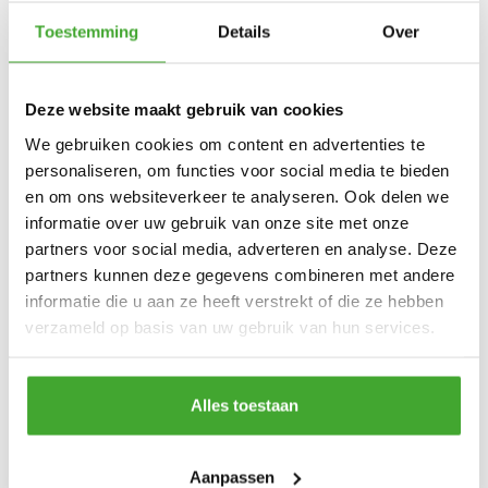
keramische korrel behaal je zeeel hoog resultaat over het
Toestemming
Details
Over
volledige oppervlakte.
Deze website maakt gebruik van cookies
Belangrijke eigenschappen
We gebruiken cookies om content en advertenties te
Efficiënte stofafzuiging
personaliseren, om functies voor social media te bieden
Langere levensduur
en om ons websiteverkeer te analyseren. Ook delen we
Uniform schuurbeeld
informatie over uw gebruik van onze site met onze
veelzijdigheid
partners voor social media, adverteren en analyse. Deze
gebruiksgemak
partners kunnen deze gegevens combineren met andere
informatie die u aan ze heeft verstrekt of die ze hebben
Product informatie
verzameld op basis van uw gebruik van hun services.
Gerelateerde producten
Alles toestaan
Aanpassen