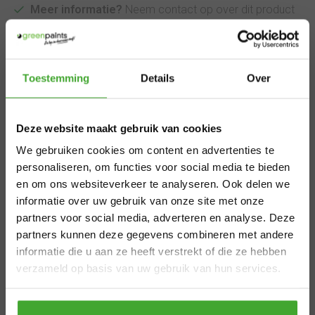
Meer informatie?
Neem contact op over dit product
Toevoegen aan vergelijking
Informatie
×
Toestemming
Details
Over
Sealer BP is een
Aangepaste
waterafstotende
Deze website maakt gebruik van cookies
levertijden
beschermde grondlaag
We gebruiken cookies om content en advertenties te
zomervakantie
personaliseren, om functies voor social media te bieden
voor zacht hout tijdens de
en om ons websiteverkeer te analyseren. Ook delen we
bouwfase.
informatie over uw gebruik van onze site met onze
Van 29 juli t/m 7 augustus zijn wij gesloten.
partners voor social media, adverteren en analyse. Deze
Bestel je vóór 28 juli 12.00 uur? Dan
Sealer BP Bauphase is een lichtgevenede houtprimer met
partners kunnen deze gegevens combineren met andere
verzenden we nog volgens planning. Bestel
UV-bescherming. Door de houtstructuur te stabilseren,
informatie die u aan ze heeft verstrekt of die ze hebben
je later, dan kan de levertijd iets langer zijn.
wordt de vorming van waterkringen (vlekken) effectief
verzameld op basis van uw gebruik van hun services.
Bedankt voor je begrip en een fijne zomer!
verminderd. Sealer BP biedt een tijdelijke water- en UV-
bescherming voor het kale hout tijdens de bouwfase. De
primer is zijdemat en is tussen 4-6 uur overschilderbaar.
Thanks