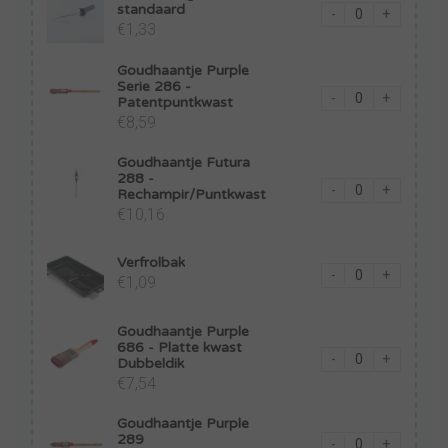
standaard
-
+
€1,33
Goudhaantje Purple
Serie 286 -
-
+
Patentpuntkwast
€8,59
Goudhaantje Futura
288 -
-
+
Rechampir/Puntkwast
€10,16
Verfrolbak
-
+
€1,09
Goudhaantje Purple
686 - Platte kwast
-
+
Dubbeldik
€7,54
Goudhaantje Purple
289
-
+