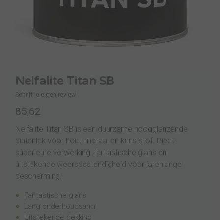
Nelfalite Titan SB
Schrijf je eigen review
85,62
Nelfalite Titan SB is een duurzame hoogglanzende
buitenlak voor hout, metaal en kunststof. Biedt
superieure verwerking, fantastische glans en
uitstekende weersbestendigheid voor jarenlange
bescherming.
Fantastische glans
Lang onderhoudsarm
Uitstekende dekking