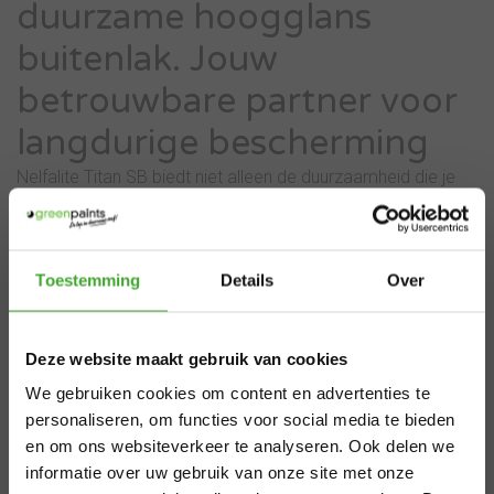
duurzame hoogglans
buitenlak. Jouw
betrouwbare partner voor
langdurige bescherming
Nelfalite Titan SB biedt niet alleen de duurzaamheid die je
zoekt, maar levert ook die onberispelijke hoogglans
afwerking waar professionals en particulieren van dromen.
De perfecte aflak voor buitenafwerking met een hoge
×
Toestemming
Details
Over
glansgraad.
Aangepaste
Deze website maakt gebruik van cookies
levertijden
Belangrijkste eigenschappen
We gebruiken cookies om content en advertenties te
Superieure verwerking
zomervakantie
personaliseren, om functies voor social media te bieden
Uitmuntende vloeiing
en om ons websiteverkeer te analyseren. Ook delen we
Fantastische glans
informatie over uw gebruik van onze site met onze
Van 29 juli t/m 7 augustus zijn wij gesloten.
Uitstekende dekking & hechting