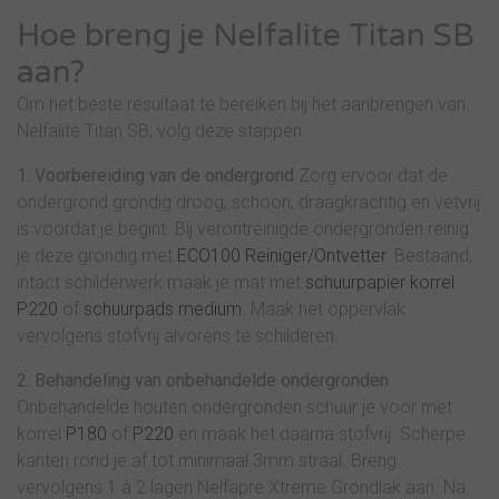
Hoe breng je Nelfalite Titan SB
aan?
Om het beste resultaat te bereiken bij het aanbrengen van
Nelfalite Titan SB, volg deze stappen:
1. Voorbereiding van de ondergrond
Zorg ervoor dat de
ondergrond grondig droog, schoon, draagkrachtig en vetvrij
is voordat je begint. Bij verontreinigde ondergronden reinig
je deze grondig met
ECO100 Reiniger/Ontvetter
. Bestaand,
intact schilderwerk maak je mat met
schuurpapier korrel
P220
of
schuurpads medium.
Maak het oppervlak
vervolgens stofvrij alvorens te schilderen.
2. Behandeling van onbehandelde ondergronden
Onbehandelde houten ondergronden schuur je voor met
korrel
P180
of
P220
en maak het daarna stofvrij. Scherpe
kanten rond je af tot minimaal 3mm straal. Breng
vervolgens 1 à 2 lagen Nelfapre Xtreme Grondlak aan. Na