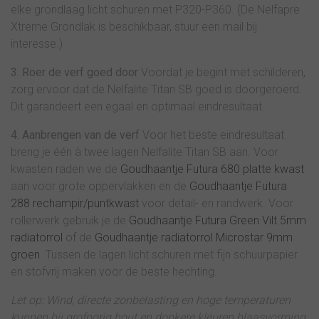
elke grondlaag licht schuren met P320-P360. (De Nelfapre
Xtreme Grondlak is beschikbaar, stuur een mail bij
interesse.)
3. Roer de verf goed door
Voordat je begint met schilderen,
zorg ervoor dat de Nelfalite Titan SB goed is doorgeroerd.
Dit garandeert een egaal en optimaal eindresultaat.
4. Aanbrengen van de verf
Voor het beste eindresultaat
breng je één à twee lagen Nelfalite Titan SB aan. Voor
kwasten raden we de
Goudhaantje Futura 680 platte kwast
aan voor grote oppervlakken en de
Goudhaantje Futura
288 rechampir/puntkwast
voor detail- en randwerk. Voor
rollerwerk gebruik je de
Goudhaantje Futura Green Vilt 5mm
radiatorrol
of de
Goudhaantje radiatorrol Microstar 9mm
groen
. Tussen de lagen licht schuren met fijn schuurpapier
en stofvrij maken voor de beste hechting.
Let op: Wind, directe zonbelasting en hoge temperaturen
kunnen bij grofporig hout en donkere kleuren blaasvorming