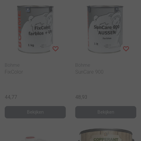
Böhme
Böhme
FixColor
SunCare 900
44,77
48,93
Bekijken
Bekijken