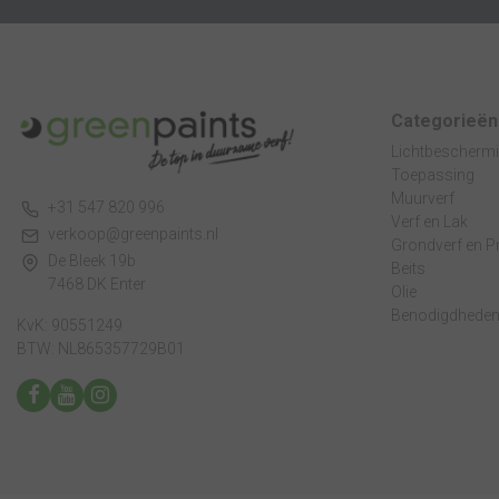
Categorieën
Lichtbescherm
Toepassing
Muurverf
+31 547 820 996
Verf en Lak
verkoop@greenpaints.nl
Grondverf en P
De Bleek 19b
Beits
7468 DK Enter
Olie
Benodigdhede
KvK: 90551249
BTW: NL865357729B01