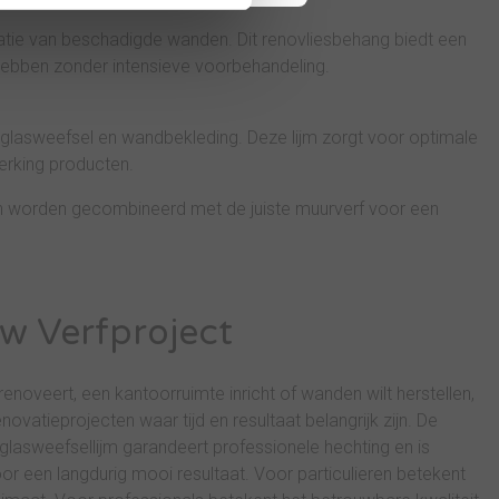
atie van beschadigde wanden. Dit renovliesbehang biedt een
 hebben zonder intensieve voorbehandeling.
 glasweefsel en wandbekleding. Deze lijm zorgt voor optimale
erking producten.
 worden gecombineerd met de juiste muurverf voor een
uw Verfproject
enoveert, een kantoorruimte inricht of wanden wilt herstellen,
vatieprojecten waar tijd en resultaat belangrijk zijn. De
glasweefsellijm garandeert professionele hechting en is
een langdurig mooi resultaat. Voor particulieren betekent