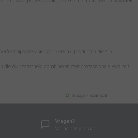
maat. Voor professionals betekent het betrouwbare kwaliteit
erfect bij onze visie. We bieden u producten die zijn
en die duurzaamheid combineren met professionele kwaliteit.
s
30 dagen
retourrecht
Vragen?
We helpen je graag.