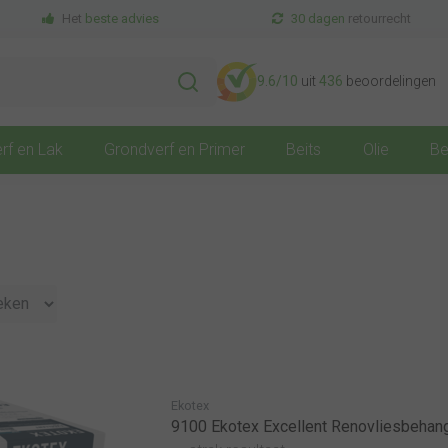
Het
beste advies
30 dagen
retourrecht
9.6
/10
uit
436
beoordelingen
rf en Lak
Grondverf en Primer
Beits
Olie
Be
Ekotex
9100 Ekotex Excellent Renovliesbehan