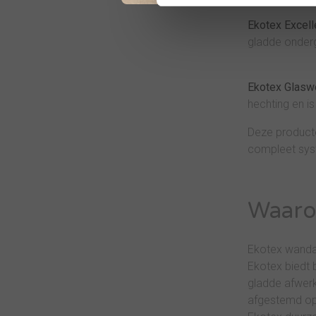
Ekotex Excell
gladde onderg
Ekotex Glaswe
hechting en 
Deze product
compleet sys
Waarom
Ekotex wandafw
Ekotex biedt 
gladde afwerk
afgestemd op 