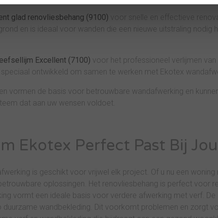
ent glad renovliesbehang (9100)
voor snelle en effectieve renov
rond en is ideaal voor wanden die een nieuwe uitstraling nodig
efsellijm Excellent (7100)
voor het professioneel verlijmen van
is speciaal ontwikkeld om samen te werken met Ekotex wandafw
en vormen de basis voor betrouwbare wandafwerking en kunnen
teem dat aan uw wensen voldoet.
 Ekotex Perfect Past Bij Jo
erking is geschikt voor vrijwel elk project. Of u nu een woning r
betrouwbare oplossingen. Het renovliesbehang is perfect voor reno
ing vormt een ideale basis voor verdere afwerking met verf. De 
duurzame wandbekleding. Dit voorkomt problemen en zorgt voor 