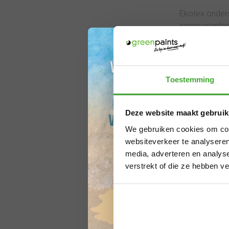
Ekotex onders
componenten p
De voordelen
Complete syst
standaard ren
Hoogwaardige 
Toestemming
professionele
Milieuvriende
Betrouwbare k
Deze website maakt gebruik
plezier van he
We gebruiken cookies om cont
websiteverkeer te analyseren
media, adverteren en analys
Ekotex
verstrekt of die ze hebben v
Bij Gre
vormen