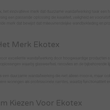
, het innovatieve merk dat duurzame wandafwerking naar een ho
ing een passende oplossing die kwaliteit, veiligheid en vooruitst
e merk dat bewijst dat milieuvriendelijke wandbekleding en pr
Het Merk Ekotex
voor excellente wandafwerking door hoogwaardige producten sl
plossingen waarbij glasweefsel, renovlies en de bijbehorende li
 is een duurzame wandafwerking die niet alleen mooi is, maar oo
iere woningen als professionele ruimtes, waarbij functionaliteit 
m Kiezen Voor Ekotex