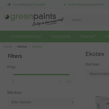
1-2 werkdagen
levertijd
Gratis levering
boven €75,-
Lichtbescherming
Toepassing
Muurverf
Ve
Home
Merken
Ekotex
Ekotex
Filters
Sorteer
Prijs
To
Merken