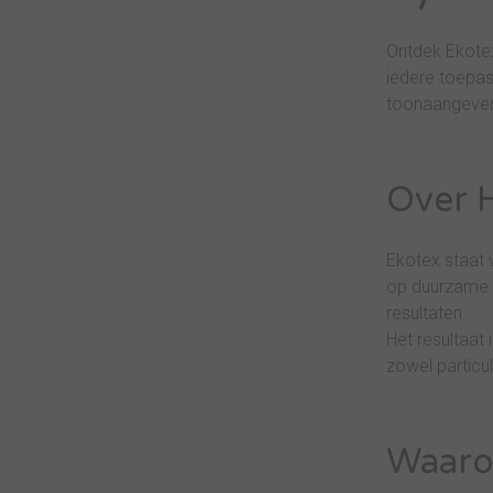
Ontdek Ekotex
iedere toepass
toonaangevend
Over 
Ekotex staat 
op duurzame o
resultaten.
Het resultaat
zowel particul
Waaro