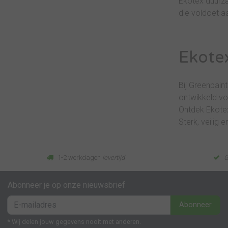
Ekotex duurza
die voldoet a
Ekotex
Bij Greenpaint
ontwikkeld vo
Ontdek Ekotex
Sterk, veilig 
1-2 werkdagen
levertijd
G
Abonneer je op onze nieuwsbrief
Abonneer
* Wij delen jouw gegevens nooit met anderen.