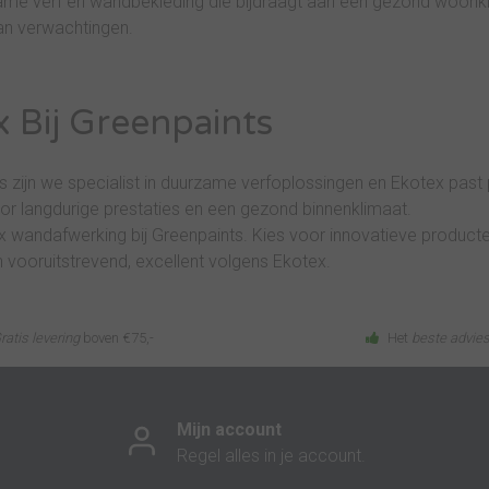
me verf en wandbekleding die bijdraagt aan een gezond woonkli
an verwachtingen.
 Bij Greenpaints
s zijn we specialist in duurzame verfoplossingen en Ekotex past p
or langdurige prestaties en een gezond binnenklimaat.
 wandafwerking bij Greenpaints. Kies voor innovatieve product
en vooruitstrevend, excellent volgens Ekotex.
ratis levering
boven €75,-
Het
beste advie
Mijn account
Regel alles in je account.