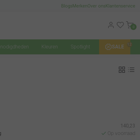
Blogs
Merken
Over ons
Klantenservice
0
12
nodigdheden
Kleuren
Spotlight
SALE
140,23
g
Op voorraad