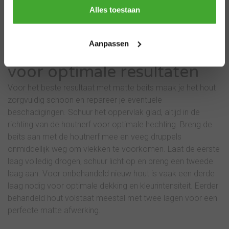
Thanks
die gewenste glansloze afwerking. Vooral donkere matte
Alles toestaan
kleuren zoals mat zwart geven hout een prachtige,
moderne uitstraling.
Aanpassen
Professionele applicatie
voor optimale resultaten
Voor het beste resultaat met matte beits maak je het hout
zorgvuldig schoon en repareer je eventuele
beschadigingen. Schuur het oppervlak glad, altijd in de
richting van de houtnerf voor optimale hechting. Breng de
beits aan met de houtnerf mee en veeg druppels
onmiddellijk weg om vlekken te voorkomen. Laat de eerste
laag volledig drogen, schuur licht op en breng een tweede
laag aan. Voor onbehandeld nieuw hout is vaak een derde
laag nodig voor optimale dekking en kleurintensiteit. Eerder
behandeld hout volstaat meestal met twee lagen voor een
perfecte matte afwerking.