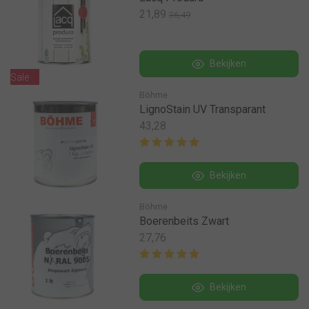
21,89
36,49
Bekijken
Sale
Böhme
LignoStain UV Transparant
43,28
Bekijken
Böhme
Boerenbeits Zwart
27,76
Bekijken