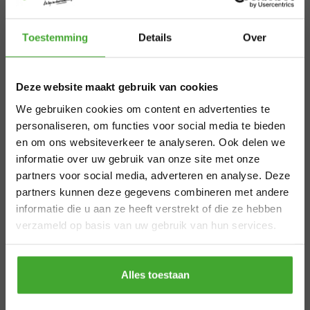
Copperant
KEIM
×
Copperant Minerale
Soldalan Verdunning
Toestemming
Details
Over
Muurverf Kalkmat Zwart
Aangepaste
kleuren
Deze website maakt gebruik van cookies
levertijden
110,86
22,08
We gebruiken cookies om content en advertenties te
zomervakantie
personaliseren, om functies voor social media te bieden
Bekijken
Bekijken
en om ons websiteverkeer te analyseren. Ook delen we
informatie over uw gebruik van onze site met onze
Van 29 juli t/m 7 augustus zijn wij gesloten.
partners voor social media, adverteren en analyse. Deze
Premium
Bestel je vóór 28 juli 12.00 uur? Dan
partners kunnen deze gegevens combineren met andere
verzenden we nog volgens planning. Bestel
informatie die u aan ze heeft verstrekt of die ze hebben
buitenmuurverf voor
je later, dan kan de levertijd iets langer zijn.
verzameld op basis van uw gebruik van hun services.
Bedankt voor je begrip en een fijne zomer!
optimale
Thanks
Alles toestaan
bescherming