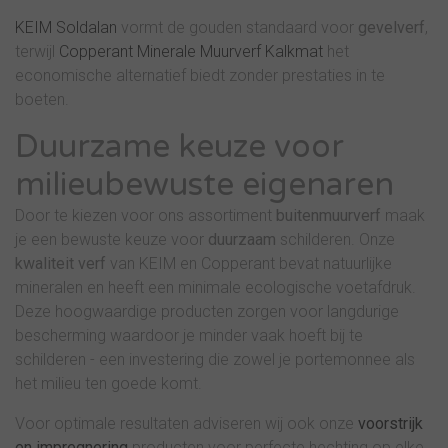
KEIM Soldalan
vormt de gouden standaard voor
gevelverf
,
terwijl
Copperant Minerale Muurverf Kalkmat
het
economische alternatief biedt zonder prestaties in te
boeten.
Duurzame keuze voor
milieubewuste eigenaren
Door te kiezen voor ons assortiment
buitenmuurverf
maak
je een bewuste keuze voor
duurzaam
schilderen. Onze
kwaliteit verf
van KEIM en Copperant bevat natuurlijke
mineralen en heeft een minimale ecologische voetafdruk.
Deze hoogwaardige producten zorgen voor langdurige
bescherming waardoor je minder vaak hoeft bij te
schilderen - een investering die zowel je portemonnee als
het milieu ten goede komt.
Voor optimale resultaten adviseren wij ook onze
voorstrijk
en impregnering
producten voor perfecte hechting op elke