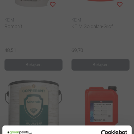
KEIM
KEIM
Romanit
KEIM Soldalan-Grof
48,51
69,70
Bekijken
Bekijken