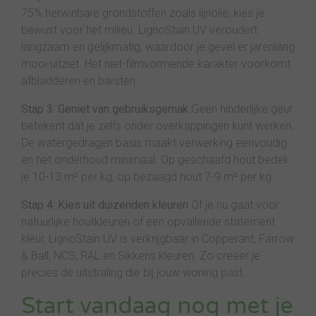
75% herwinbare grondstoffen zoals lijnolie, kies je
bewust voor het milieu. LignoStain UV veroudert
langzaam en gelijkmatig, waardoor je gevel er jarenlang
mooi uitziet. Het niet-filmvormende karakter voorkomt
afbladderen en barsten.
Stap 3: Geniet van gebruiksgemak
Geen hinderlijke geur
betekent dat je zelfs onder overkappingen kunt werken.
De watergedragen basis maakt verwerking eenvoudig
en het onderhoud minimaal. Op geschaafd hout bedek
je 10-13 m² per kg, op bezaagd hout 7-9 m² per kg.
Stap 4: Kies uit duizenden kleuren
Of je nu gaat voor
natuurlijke houtkleuren of een opvallende statement
kleur, LignoStain UV is verkrijgbaar in Copperant, Farrow
& Ball, NCS, RAL en Sikkens kleuren. Zo creëer je
precies de uitstraling die bij jouw woning past.
Start vandaag nog met je