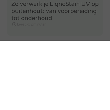
Zo verwerk je LignoStain UV op
buitenhout: van voorbereiding
tot onderhoud
Leestijd: 2 minuten