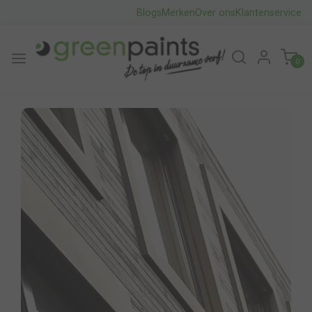
Blogs
Merken
Over ons
Klantenservice
0