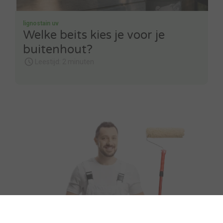
lignostain uv
Welke beits kies je voor je
buitenhout?
Leestijd: 2 minuten