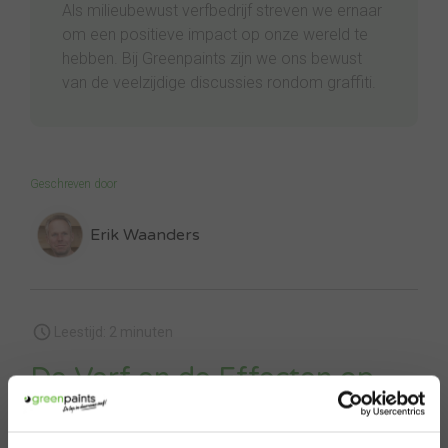
Als milieubewust verfbedrijf streven we ernaar
om een positieve impact op onze wereld te
hebben. Bij Greenpaints zijn we ons bewust
van de veelzijdige discussies rondom graffiti.
Geschreven door
Erik Waanders
Leestijd: 2 minuten
De Verf en de Effecten op
het Milieu