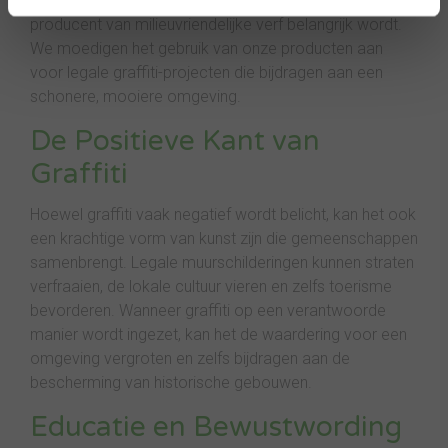
toebrengen aan het milieu. Dit is waar onze rol als
producent van milieuvriendelijke verf belangrijk wordt.
We moedigen het gebruik van onze producten aan
voor legale graffiti-projecten die bijdragen aan een
schonere, mooiere omgeving.
De Positieve Kant van
Graffiti
Hoewel graffiti vaak negatief wordt belicht, kan het ook
een krachtige vorm van kunst zijn die gemeenschappen
samenbrengt. Legale muurschilderingen kunnen straten
verfraaien, de lokale cultuur vieren en zelfs toerisme
bevorderen. Wanneer graffiti op een verantwoorde
manier wordt ingezet, kan het de waardering voor een
omgeving vergroten en zelfs bijdragen aan de
bescherming van historische gebouwen.
Educatie en Bewustwording