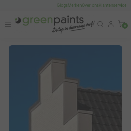
Blogs
Merken
Over ons
Klantenservice
0