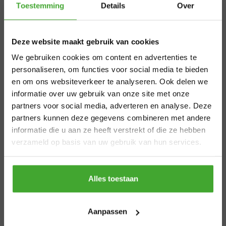
×
Veel traditionele graffiti-spuitbussen bevatten
Toestemming
Details
Over
schadelijke chemicaliën en oplosmiddelen. Deze
Aangepaste
stoffen kunnen niet alleen schadelijk zijn voor de
gezondheid van de kunstenaars, maar ook voor de
Deze website maakt gebruik van cookies
levertijden
luchtkwaliteit en de natuur. Bij Greenpaints geloven we
We gebruiken cookies om content en advertenties te
in het gebruik van milieuvriendelijke alternatieven. Onze
zomervakantie
personaliseren, om functies voor social media te bieden
verf is op waterbasis, vrij van schadelijke
en om ons websiteverkeer te analyseren. Ook delen we
oplosmiddelen en bevat natuurlijke pigmenten. Dit zorgt
informatie over uw gebruik van onze site met onze
ervoor dat kunstenaars hun creativiteit kunnen uiten
Van 29 juli t/m 7 augustus zijn wij gesloten.
partners voor social media, adverteren en analyse. Deze
zonder de planeet te belasten.
Bestel je vóór 28 juli 12.00 uur? Dan
partners kunnen deze gegevens combineren met andere
verzenden we nog volgens planning. Bestel
De Strijd tegen Vervuiling
informatie die u aan ze heeft verstrekt of die ze hebben
je later, dan kan de levertijd iets langer zijn.
verzameld op basis van uw gebruik van hun services.
Bedankt voor je begrip en een fijne zomer!
Graffiti kan leiden tot een aanzienlijke vervuiling van
stedelijke gebieden. Ongecontroleerde graffiti op
Thanks
openbare muren kan voor de gemeente een grote
Alles toestaan
kostenpost zijn. Het verwijderen van ongewenste
graffiti vereist vaak agressieve chemische
Aanpassen
reinigingsmiddelen die op hun beurt weer schade