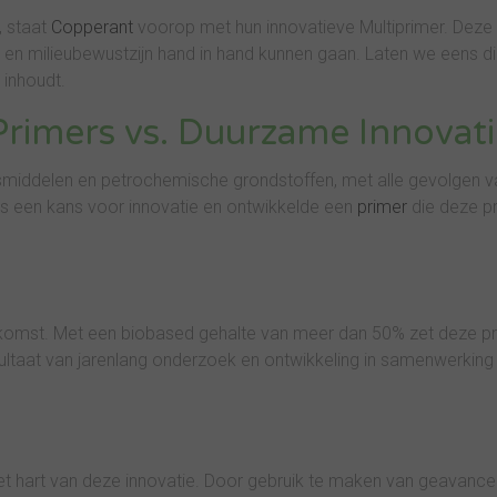
, staat
Copperant
voorop met hun innovatieve Multiprimer. Deze
e en milieubewustzijn hand in hand kunnen gaan. Laten we eens d
 inhoudt.
Primers vs. Duurzame Innovat
middelen en petrochemische grondstoffen, met alle gevolgen v
ls een kans voor innovatie en ontwikkelde een
primer
die deze p
komst. Met een biobased gehalte van meer dan 50% zet deze p
esultaat van jarenlang onderzoek en ontwikkeling in samenwerkin
t hart van deze innovatie. Door gebruik te maken van geavanc