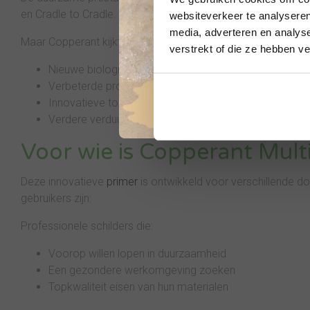
en Cradle to Cradle. Deze erkenningen bevestigen de positi
websiteverkeer te analyseren
media, adverteren en analys
Maar Copperant kijkt verder. Het bedrijf investeert continu i
verstrekt of die ze hebben v
Nieuwe biologische grondstoffen
Verbeterde productieprocessen
Innovatieve toepassingen
Verdere verduurzaming
Voor wie is Copperant Mult
Deze innovatieve
primer
is ontwikkeld voor verschillende d
gebruikers zijn:
Professionele schilders die:
Voorop willen lopen in duurzaamheid
Een gezondere werkomgeving zoeken
Topkwaliteit eisen van hun materialen