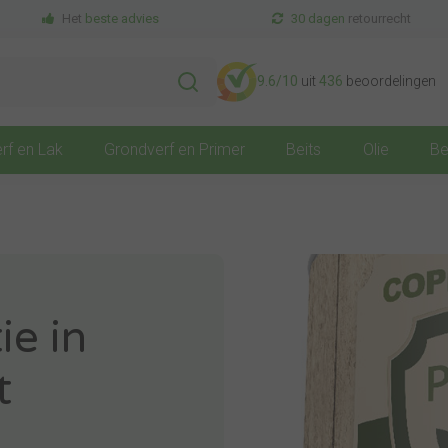
Het
beste advies
30 dagen
retourrecht
9.6
/10
uit
436
beoordelingen
rf en Lak
Grondverf en Primer
Beits
Olie
Be
ie in
t