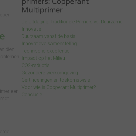
primers: Copperant
Multiprimer
ieper
De Uitdaging: Traditionele Primers vs. Duurzame
Innovatie
ie
Duurzaam vanaf de basis
Innovatieve samenstelling
an dien
Technische excellentie
roblemen
Impact op het Milieu
CO2-reductie
Gezondere werkomgeving
Certificeringen en toekomstvisie
Voor wie is Copperant Multiprimer?
rimer een
Conclusie
g met
eerde