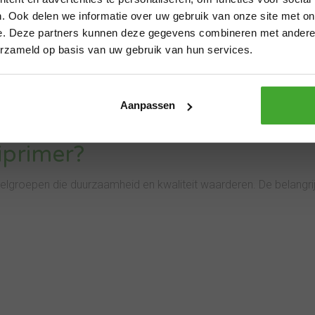
12.00 uur? Dan verzenden we nog vo
e van
Copperant
als voorloper in duurzame innovatie.
. Ook delen we informatie over uw gebruik van onze site met on
dan kan de levertijd iets langer zi
e. Deze partners kunnen deze gegevens combineren met andere i
n onderzoek naar:
fijne zomer!
erzameld op basis van uw gebruik van hun services.
Thanks
Aanpassen
iprimer?
oelgroepen die duurzaamheid en kwaliteit waarderen. De belangri