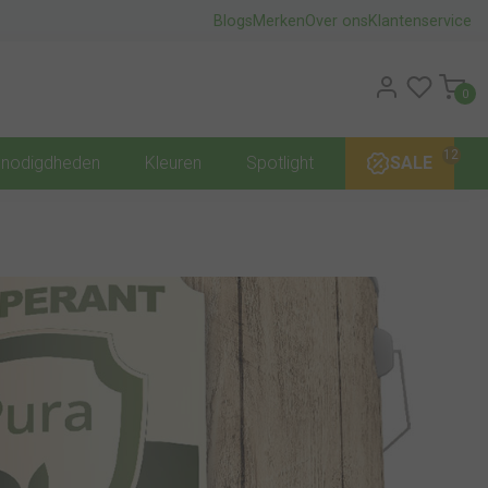
Blogs
Merken
Over ons
Klantenservice
0
12
nodigdheden
Kleuren
Spotlight
SALE