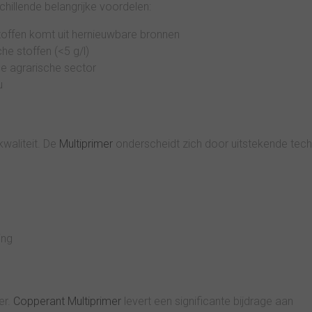
hillende belangrijke voordelen:
offen komt uit hernieuwbare bronnen
che stoffen (<5 g/l)
de agrarische sector
u
waliteit. De
Multiprimer
onderscheidt zich door uitstekende tec
ing
er.
Copperant Multiprimer
levert een significante bijdrage aan