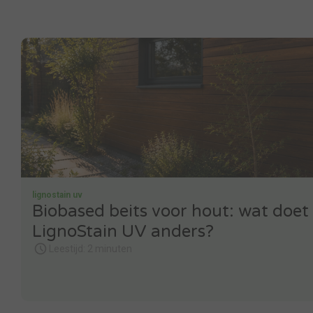
lignostain uv
Biobased beits voor hout: wat doet
LignoStain UV anders?
Leestijd: 2 minuten