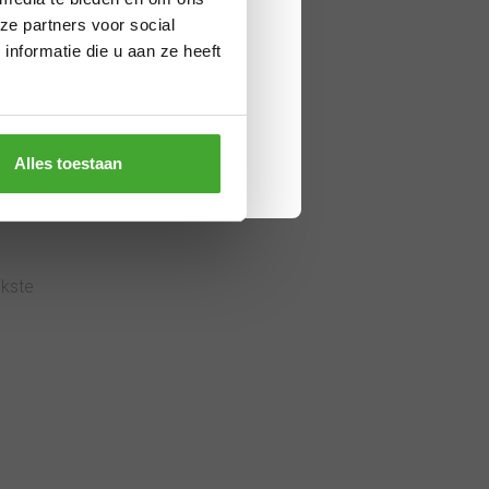
lgens planning. Bestel je later,
ze partners voor social
jn. Bedankt voor je begrip en een
nformatie die u aan ze heeft
Alles toestaan
jkste