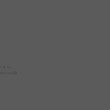
 je te
ersoonlijk