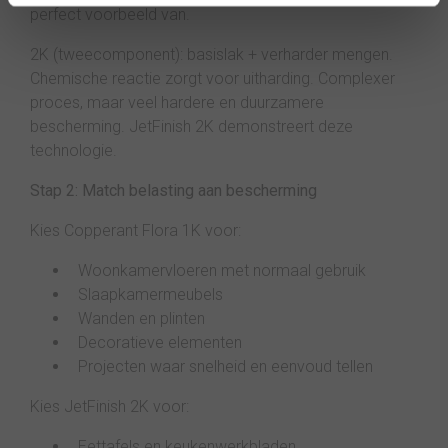
perfect voorbeeld van.
2K (tweecomponent): basislak + verharder mengen.
Chemische reactie zorgt voor uitharding. Complexer
proces, maar veel hardere en duurzamere
bescherming. JetFinish 2K demonstreert deze
technologie.
Stap 2: Match belasting aan bescherming
Kies Copperant Flora 1K voor:
Woonkamervloeren met normaal gebruik
Slaapkamermeubels
Wanden en plinten
Decoratieve elementen
Projecten waar snelheid en eenvoud tellen
Kies JetFinish 2K voor:
Eettafels en keukenwerkbladen