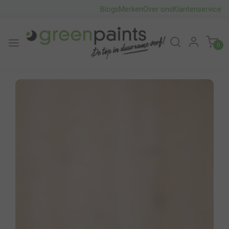
Blogs
Merken
Over ons
Klantenservice
0