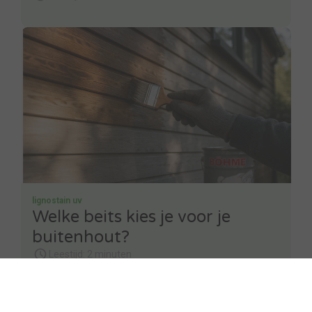
lignostain uv
Welke beits kies je voor je
buitenhout?
Leestijd: 2 minuten