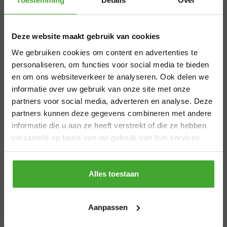
×
Toestemming
Details
Over
project? En wat betekenen die termen eigenlijk?
Aangepaste
Greenpaints: eerlijk advies
Deze website maakt gebruik van cookies
over beschermingsniveaus
levertijden
We gebruiken cookies om content en advertenties te
Bij Greenpaints helpen we klanten dagelijks met deze
zomervakantie
personaliseren, om functies voor social media te bieden
keuze. Niet elk project vraagt om maximale
en om ons websiteverkeer te analyseren. Ook delen we
bescherming. Soms betaal je te veel voor
informatie over uw gebruik van onze site met onze
Van 29 juli t/m 7 augustus zijn wij gesloten.
eigenschappen die je niet gebruikt. Soms kies je te licht
partners voor social media, adverteren en analyse. Deze
Bestel je vóór 28 juli 12.00 uur? Dan
en ben je binnen een jaar opnieuw aan het lakken. Wij
partners kunnen deze gegevens combineren met andere
verzenden we nog volgens planning. Bestel
geven eerlijk advies op basis van jouw specifieke
informatie die u aan ze heeft verstrekt of die ze hebben
je later, dan kan de levertijd iets langer zijn.
situatie.
verzameld op basis van uw gebruik van hun services.
Bedankt voor je begrip en een fijne zomer!
Zo kies je tussen 1K en 2K
Thanks
Alles toestaan
Stap 1: Begrijp het fundamentele verschil
1K (eencomponent): direct uit de bus te gebruiken. De
Aanpassen
lak droogt door verdamping van water. Makkelijk, snel,
foutloos te verwerken. Copperant Flora is hier een