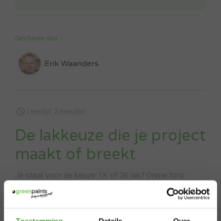
Geschreven door
Erik Waanders
Leestijd: 2 minuten
De lakkeuze die je project
maakt of breekt
Je staat voor de keuze: 1K of 2K lak? Online fora
geven tegenstrijdig advies. Sommigen zweren bij
eenvoudige 1K-systemen, anderen zeggen dat alleen
2K écht beschermt. Wat heb jij nou echt nodig voor je