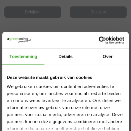
Bekijken
Bekijken
Meest populaire producten
×
Toestemming
Details
Over
Aangepaste
Deze website maakt gebruik van cookies
levertijden
We gebruiken cookies om content en advertenties te
zomervakantie
personaliseren, om functies voor social media te bieden
en om ons websiteverkeer te analyseren. Ook delen we
informatie over uw gebruik van onze site met onze
Van 29 juli t/m 7 augustus zijn wij gesloten.
partners voor social media, adverteren en analyse. Deze
Bestel je vóór 28 juli 12.00 uur? Dan
partners kunnen deze gegevens combineren met andere
verzenden we nog volgens planning. Bestel
informatie die u aan ze heeft verstrekt of die ze hebben
Böhme
Böhme