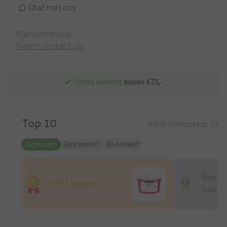
Chat met ons
Klantenservice
Neem contact op
Gratis levering
boven €75,-
Top 10
Bekijk volledige top 10
Algemeen
Binnenverf
Buitenverf
Böhme
KEIM Innostar
SunCar
JetMat