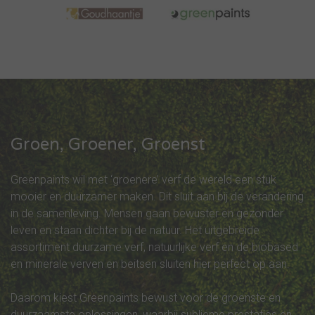
Groen, Groener, Groenst
Greenpaints wil met ‘groenere’ verf de wereld een stuk
mooier en duurzamer maken. Dit sluit aan bij de verandering
in de samenleving. Mensen gaan bewuster en gezonder
leven en staan dichter bij de natuur. Het uitgebreide
assortiment duurzame verf, natuurlijke verf en de biobased
en minerale verven en beitsen sluiten hier perfect op aan.
Daarom kiest Greenpaints bewust voor de groenste en
duurzaamste oplossingen, waarbij sublieme prestaties en