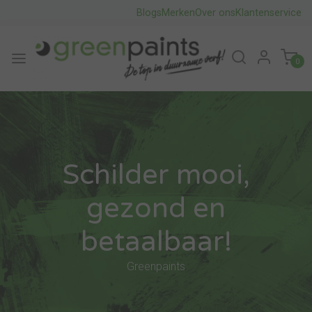
Blogs
Merken
Over ons
Klantenservice
0
Schilder mooi,
gezond en
betaalbaar!
Greenpaints