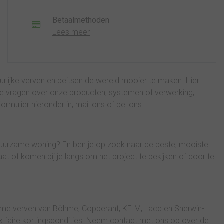
Betaalmethoden
Lees meer
lijke verven en beitsen de wereld mooier te maken. Hier
je vragen over onze producten, systemen of verwerking,
rmulier hieronder in, mail ons of bel ons.
uurzame woning? En ben je op zoek naar de beste, mooiste
t of komen bij je langs om het project te bekijken of door te
zame verven van Böhme, Copperant, KEIM, Lacq en Sherwin-
ok faire kortingscondities. Neem contact met ons op over de