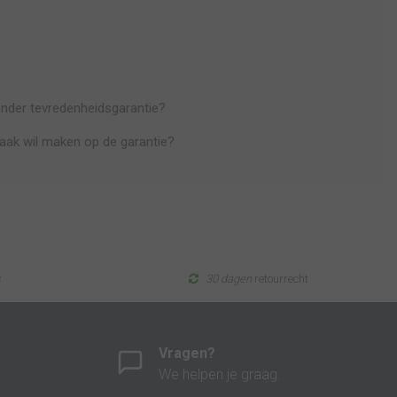
onder tevredenheidsgarantie?
raak wil maken op de garantie?
s
30 dagen
retourrecht
Vragen?
We helpen je graag.