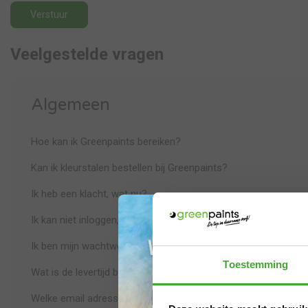
Verstuur
Veelgestelde vragen
Algemeen
Hoe kan ik Greenpaints bereiken?
Kan ik kleurstalen bestellen bij Greenpaints?
Ik heb een klacht, wat nu?
Ik kan niet inloggen, wat nu?
Ik ben mijn wachtwoord vergeten, wat nu?
Toestemming
Wat is de levertijd bij Greenpaints?
Welke email adressen gebuikt Greenpaints?