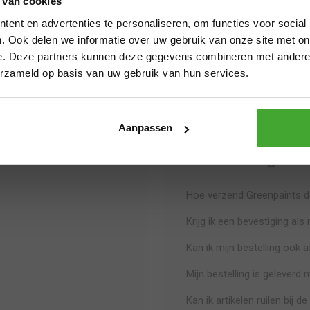
 van cookies
Van 29 juli t/m 7 augustus zijn wij 
Kan ik vanuit België bestell
ent en advertenties te personaliseren, om functies voor social
12.00 uur? Dan verzenden we nog vo
. Ook delen we informatie over uw gebruik van onze site met on
Kan ik vanuit Duitsland best
dan kan de levertijd iets langer zi
e. Deze partners kunnen deze gegevens combineren met andere i
fijne zomer!
De website liep vast tijdens
erzameld op basis van uw gebruik van hun services.
Thanks
Aanpassen
Verzending & B
Hoe verzend Greenpaints de
Krijg ik een bevestiging als
Kan ik mijn bestelling ook 
Mijn bestelling is geleverd 
Kan ik artikelen ruilen bij 