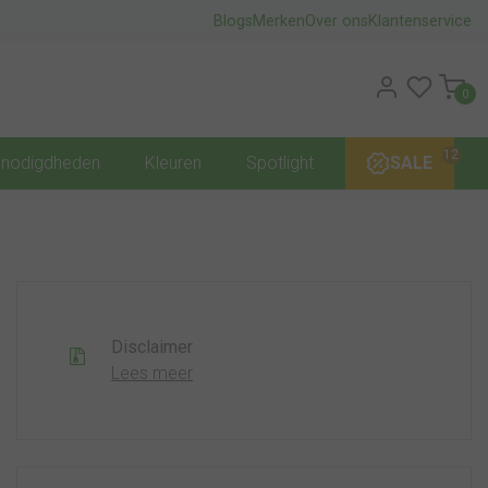
Blogs
Merken
Over ons
Klantenservice
0
12
nodigdheden
Kleuren
Spotlight
SALE
Disclaimer
Lees meer