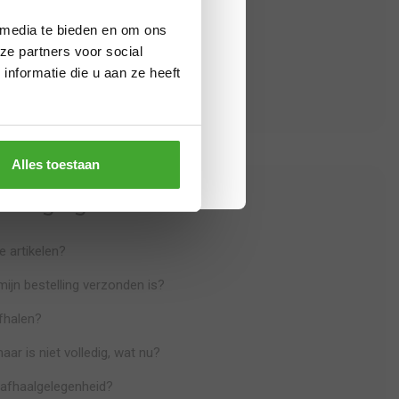
gesloten. Bestel je vóór 28 juli
en?
 media te bieden en om ons
lgens planning. Bestel je later,
ze partners voor social
ellen?
jn. Bedankt voor je begrip en een
nformatie die u aan ze heeft
 mijn bestelling, wat nu?
Alles toestaan
ezorging
 artikelen?
 mijn bestelling verzonden is?
afhalen?
maar is niet volledig, wat nu?
de afhaalgelegenheid?