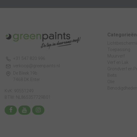
Categorieën
Lichtbescherm
Toepassing
Muurverf
+31 547 820 996
Verf en Lak
verkoop@greenpaints.nl
Grondverf en P
De Bleek 19b
Beits
7468 DK Enter
Olie
Benodigdhede
KvK: 90551249
BTW: NL865357729B01