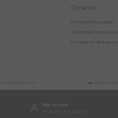
Garantie
Hoe lang heb ik garantie?
Wat verstaat Greenpaints 
Hoe werkt het als ik aansp
ratis levering
boven €75,-
Het
beste advie
Mijn account
Regel alles in je account.