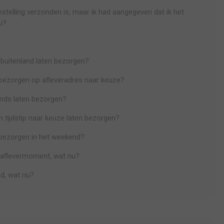
bestelling verzonden is, maar ik had aangegeven dat ik het
u?
t buitenland laten bezorgen?
n bezorgen op afleveradres naar keuze?
vonds laten bezorgen?
en tijdstip naar keuze laten bezorgen?
n bezorgen in het weekend?
et aflevermoment, wat nu?
ed, wat nu?