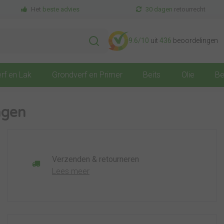
Het
beste advies
30 dagen
retourrecht
9.6
/10
uit
436
beoordelingen
rf en Lak
Grondverf en Primer
Beits
Olie
Be
agen
Verzenden & retourneren
Lees meer