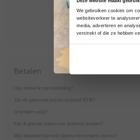
Deze website maakt gebruik
We gebruiken cookies om cont
websiteverkeer te analyseren
media, adverteren en analys
verstrekt of die ze hebben v
Betalen
Hoe betaal ik mijn bestelling?
Zijn de getoonde prijzen inclusief BTW?
Is betalen veilig?
Kan ik gebruik maken van achteraf betalen?
Mijn apparaat liep vast tijdens het betalen, wat nu?