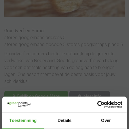
Grondverf en Primer
stores.googlemaps.address.5
stores.googlemaps.zipcode.5 stores.googlemaps.place.5
Grondverf en primers bestel je natuurlijk bij de groenste
verfwinkel van Nederland! Goede grondverf is van belang
voor een optimale hechting van de nog aan te brengen
lagen. Ons assortiment bevat de beste basis voor jouw
schilderklus!
Bekijk op Google Maps
Meer info
×
Toestemming
Details
Over