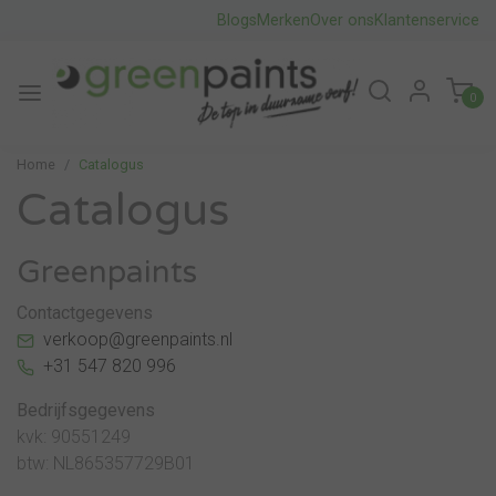
Blogs
Merken
Over ons
Klantenservice
0
Home
Catalogus
Catalogus
Greenpaints
Contactgegevens
verkoop@greenpaints.nl
+31 547 820 996
Bedrijfsgegevens
kvk: 90551249
btw: NL865357729B01