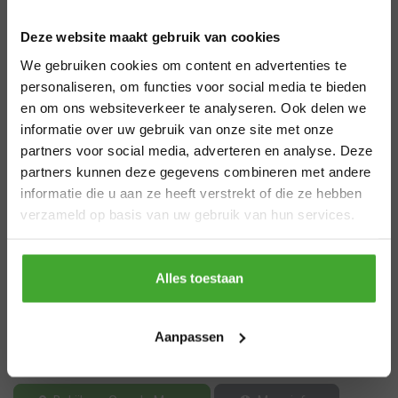
Aangepaste
Deze website maakt gebruik van cookies
levertijden
We gebruiken cookies om content en advertenties te
zomervakantie
personaliseren, om functies voor social media te bieden
en om ons websiteverkeer te analyseren. Ook delen we
informatie over uw gebruik van onze site met onze
Van 29 juli t/m 7 augustus zijn wij gesloten.
partners voor social media, adverteren en analyse. Deze
Bestel je vóór 28 juli 12.00 uur? Dan
partners kunnen deze gegevens combineren met andere
verzenden we nog volgens planning. Bestel
informatie die u aan ze heeft verstrekt of die ze hebben
je later, dan kan de levertijd iets langer zijn.
verzameld op basis van uw gebruik van hun services.
Beits
Bedankt voor je begrip en een fijne zomer!
stores.googlemaps.address.6
stores.googlemaps.zipcode.6 stores.googlemaps.place.6
Thanks
Alles toestaan
Het is belangrijk om uw hout goed te verzorgen en te
beschermen tegen weer en wind, zeker in Nederland!
Bescherm je hout met een transparante of een dekkende
Aanpassen
laag en geef het oppervlak een mooi uiterlijk.